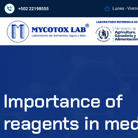
Lunes - Viern
+502 22198555
Importance of
reagents in med