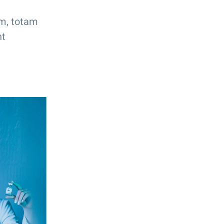
um, totam
nt