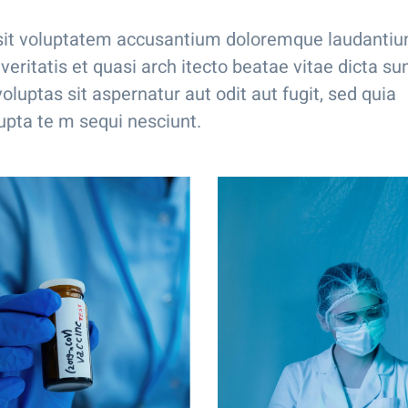
r sit voluptatem accusantium doloremque laudanti
eritatis et quasi arch itecto beatae vitae dicta su
uptas sit aspernatur aut odit aut fugit, sed quia
upta te m sequi nesciunt.