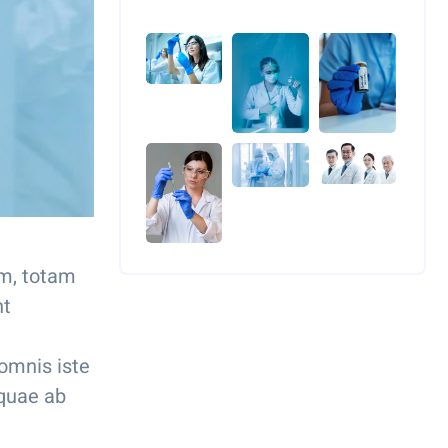
um, totam
nt
omnis iste
 quae ab