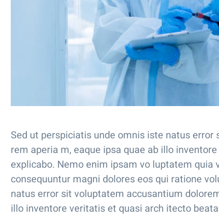
Sed ut perspiciatis unde omnis iste natus erro
rem aperia m, eaque ipsa quae ab illo inventore v
explicabo. Nemo enim ipsam vo luptatem quia vol
consequuntur magni dolores eos qui ratione volu
natus error sit voluptatem accusantium dolore
illo inventore veritatis et quasi arch itecto beat