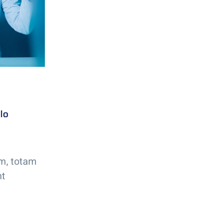
lo
um, totam
nt