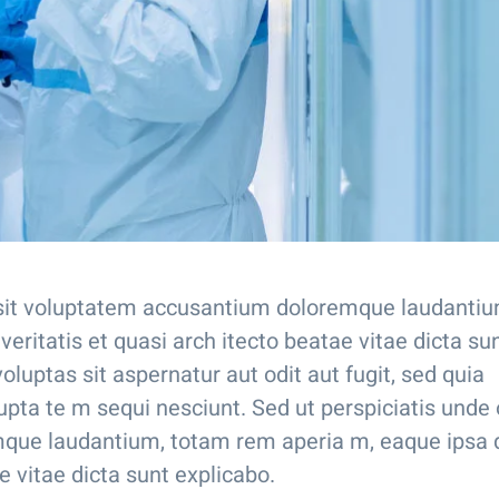
r sit voluptatem accusantium doloremque laudanti
eritatis et quasi arch itecto beatae vitae dicta su
uptas sit aspernatur aut odit aut fugit, sed quia
pta te m sequi nesciunt. Sed ut perspiciatis unde 
mque laudantium, totam rem aperia m, eaque ipsa
ae vitae dicta sunt explicabo.