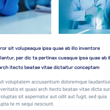
ror sit volupeaque ipsa quae ab illo inventore
antur, per dic ta pertinax cueaque ipsa quae ab il
arch itecto beatae vitae dictaitur conceptam
r sit voluptatem accusantium doloremque laudanti
eritatis et quasi arch itecto beatae vitae dicta su
uptas sit aspernatur aut odit aut fugit, sed quia
upta te m sequi nesciunt.