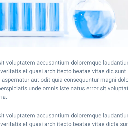
r sit voluptatem accusantium doloremque laudanti
eritatis et quasi arch itecto beatae vitae dic sunt
 aspernatur aut odit quia consequuntur magni dol
perspiciatis unde omnis iste natus error sit volupt
ia.
r sit voluptatem accusantium doloremque laudanti
eritatis et quasi arch itecto beatae vitae dicta su