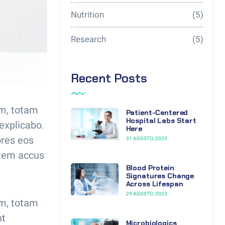
Nutrition
(5)
Research
(5)
Recent Posts
um, totam
Patient-Centered
Hospital Labs Start
 explicabo.
Here
ores eos
31 AGOSTO, 2023
atem accus
Blood Protein
Signatures Change
Across Lifespan
29 AGOSTO, 2023
um, totam
nt
Microbiologics